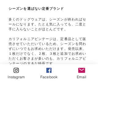
シーズンを選ばない定番ブランド
多くのドッグウェアは、シーズンが終わればセ
ールに
なります。たとえ気に入っても、二度と
手に入らない
ことがほとんどです。
カリフォルニアビンテージは、定番品として販
売させ
ていただいているため、シーズンを問わ
ずにいつでも
お求めいただけます。発売以来、
１枚だけでなく、
２枚、３枚と追加でお求めい
ただくお客さまが多い
のも、カリフォルニアビ
ンテージの大きな特長です。
Instagram
Facebook
Email
カリフォルニアビンテージは、毎日の犬服をご提案
することを通じ、ペット（愛玩動物）としての犬で
はなく、家族として犬を大切に思う文化をより広め
ていきたいと考えています。
かつて、自由と夢を追い求めて多くのクリエイター
が集まったカリフォルニアのように、新しいドッグ
ウェアの取り組みから、オーナー様と愛犬の毎日の
時間を、より自由で楽しいものにしていきたいと、
カリフォルニアビンテージは願っています。